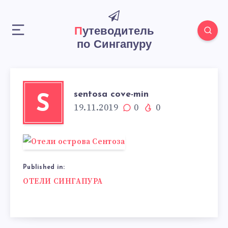
Путеводитель
по Сингапуру
sentosa cove-min
S
19.11.2019
0
0
Published in:
Навигация
ОТЕЛИ СИНГАПУРА
по
записям