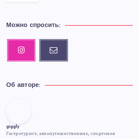
Можно спросить:
Instagram
Email
Our
Contact
photos!
me!
Об авторе:
giggly
giggly
Гастротурист, алкопутешественник, спортсмен