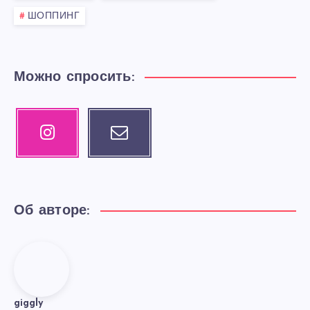
ШОППИНГ
Можно спросить:
Instagram
Email
Our
Contact
photos!
me!
Об авторе:
giggly
giggly