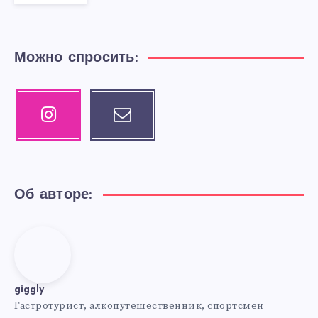
Можно спросить:
Instagram
Email
Our
Contact
photos!
me!
Об авторе:
giggly
giggly
Гастротурист, алкопутешественник, спортсмен