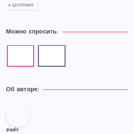
ШОППИНГ
Можно спросить:
Instagram
Email
Our
Contact
photos!
me!
Об авторе:
giggly
giggly