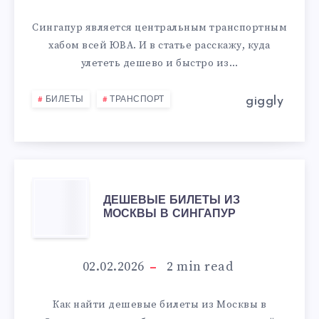
И
Сингапур является центральным транспортным
хабом всей ЮВА. И в статье расскажу, куда
БЫСТРО
улететь дешево и быстро из…
ИЗ
giggly
БИЛЕТЫ
ТРАНСПОРТ
СИНГАПУРА
ДЕШЕВЫЕ
ДЕШЕВЫЕ БИЛЕТЫ ИЗ
МОСКВЫ В СИНГАПУР
БИЛЕТЫ
ИЗ
02.02.2026
2
min read
МОСКВЫ
Как найти дешевые билеты из Москвы в