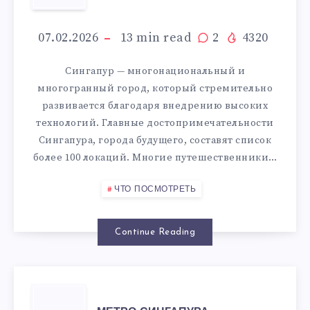
ПОСМОТРЕТЬ
В
07.02.2026
13
min read
2
4320
СИНГАПУРЕ
Сингапур — многонациональный и
многогранный город, который стремительно
развивается благодаря внедрению высоких
технологий. Главные достопримечательности
Сингапура, города будущего, составят список
более 100 локаций. Многие путешественники…
ЧТО ПОСМОТРЕТЬ
Continue Reading
МЕТРО