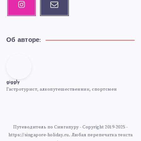
Instagram
Email
Our
Contact
photos!
me!
Об авторе:
giggly
giggly
Гастротурист, алкопутешественник, спортсмен
Путеводитель по Сингапуру - Copyright 2019-2025 -
https://singapore-holiday.ru. Любая перепечатка текста