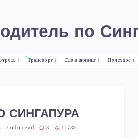
водитель по Син
отреть
Транспорт
Еда и шопинг
Полезное
О СИНГАПУРА
7
min read
3
11733