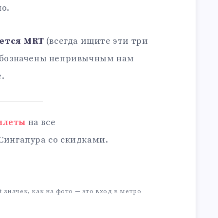
о.
ается MRT
(всегда ищите эти три
 обозначены непривычным нам
.
илеты
на все
Сингапура со скидками.
значек, как на фото — это вход в метро