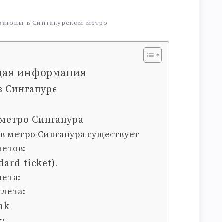
вагоны в Сингапурском метро
щая информация
в Сингапуре
 метро Сингапура
 в метро Сингапура существует
летов:
ard ticket).
ета:
лета:
nk
k: