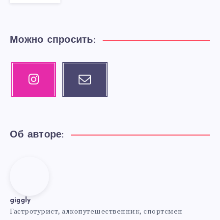
Можно спросить:
Instagram
Email
Our
Contact
photos!
me!
Об авторе:
giggly
giggly
Гастротурист, алкопутешественник, спортсмен