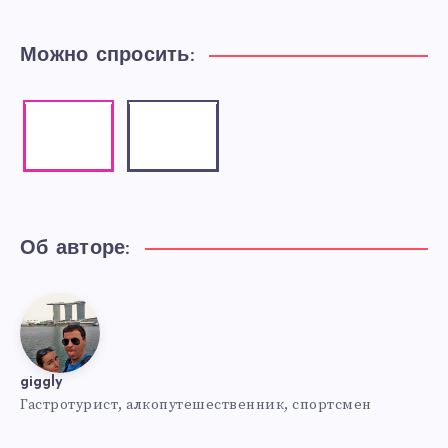
Можно спросить:
Instagram
Email
Our
Contact
photos!
me!
Об авторе:
giggly
giggly
Гастротурист, алкопутешественник, спортсмен