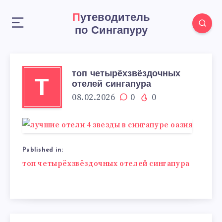
Путеводитель
по Сингапуру
топ четырёхзвёздочных
Т
отелей сингапура
08.02.2026
0
0
Published in:
Навигация
топ четырёхзвёздочных отелей сингапура
по
записям