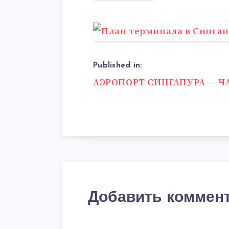
Published in:
Навигация
АЭРОПОРТ СИНГАПУРА — Ч
по
записям
Добавить коммен