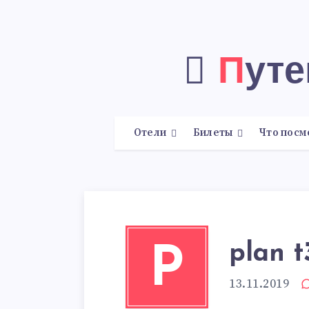
Пут
Отели
Билеты
Что посм
plan t
P
13.11.2019