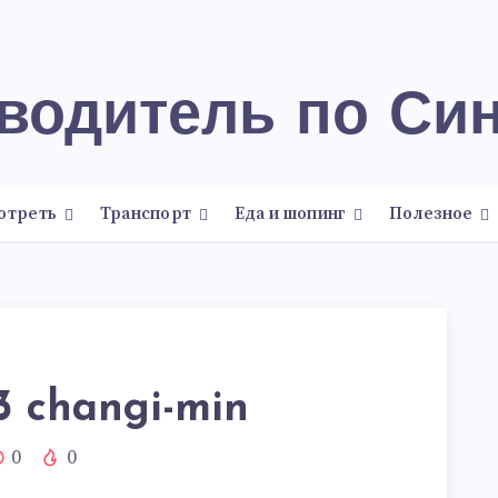
еводитель по Си
отреть
Транспорт
Еда и шопинг
Полезное
3 changi-min
0
0