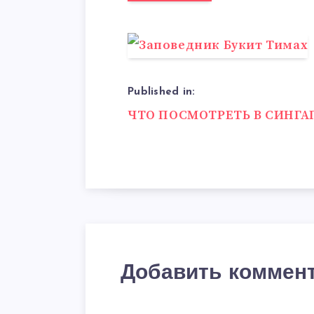
Published in:
Навигация
ЧТО ПОСМОТРЕТЬ В СИНГА
по
записям
Добавить коммен