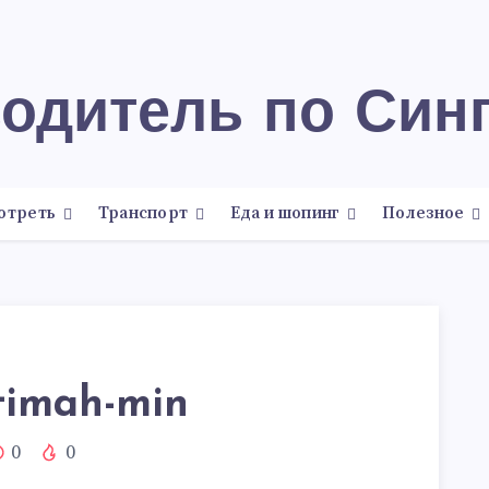
водитель по Син
отреть
Транспорт
Еда и шопинг
Полезное
timah-min
0
0