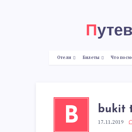
Путе
Отели
Билеты
Что посм
bukit 
B
17.11.2019