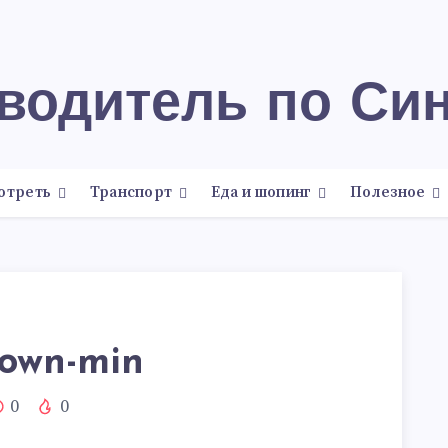
еводитель по Си
отреть
Транспорт
Еда и шопинг
Полезное
town-min
0
0