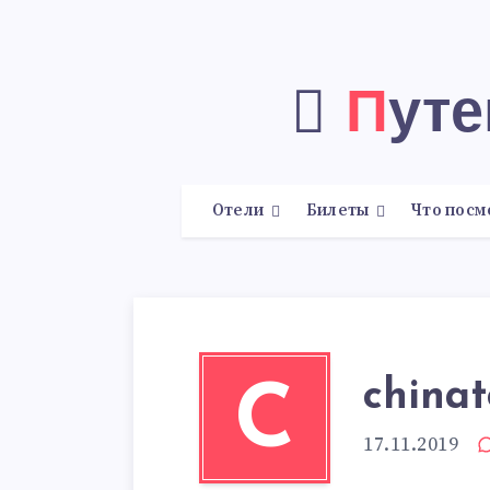
Пут
Отели
Билеты
Что посм
china
C
17.11.2019