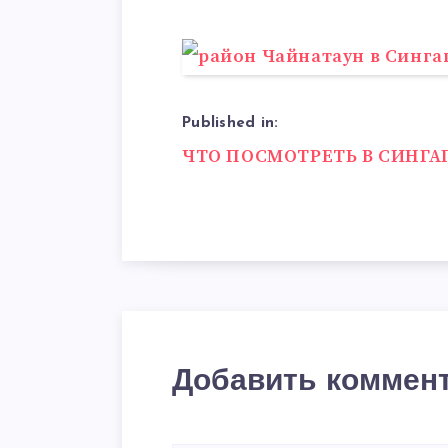
Published in:
Навигация
ЧТО ПОСМОТРЕТЬ В СИНГА
по
записям
Добавить коммен