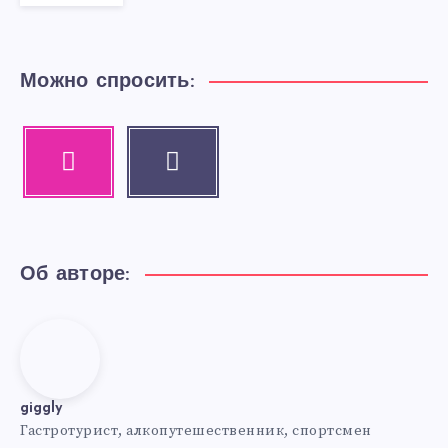
Можно спросить:
Instagram
Email
Our
Contact
photos!
me!
Об авторе:
giggly
giggly
Гастротурист, алкопутешественник, спортсмен