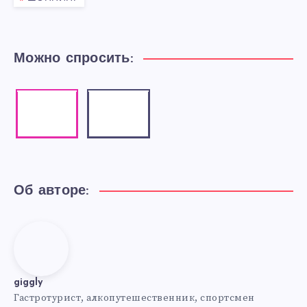
Можно спросить:
Instagram
Email
Our
Contact
photos!
me!
Об авторе:
giggly
giggly
Гастротурист, алкопутешественник, спортсмен