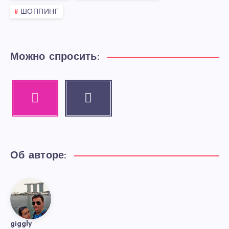
ШОППИНГ
Можно спросить:
Instagram
Email
Our
Contact
photos!
me!
Об авторе:
giggly
giggly