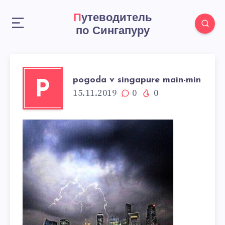
Путеводитель
по Сингапуру
pogoda v singapure main-min
P
15.11.2019
0
0