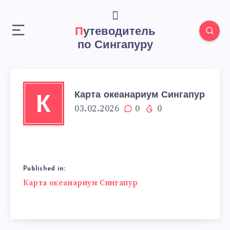
Путеводитель
по Сингапуру
Карта океанариум Сингапур
К
03.02.2026
0
0
Published in:
Навигация
Карта океанариум Сингапур
по
записям