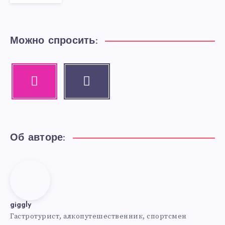
Можно спросить:
Instagram
Email
Our
Contact
photos!
me!
Об авторе:
giggly
giggly
Гастротурист, алкопутешественник, спортсмен