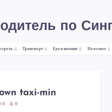
водитель по Син
отреть
Транспорт
Еда и шопинг
Полезное
own taxi-min
0
0